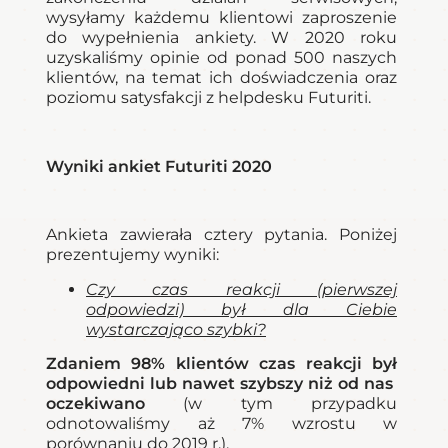
wysyłamy każdemu klientowi zaproszenie
do wypełnienia ankiety. W 2020 roku
uzyskaliśmy opinie od ponad 500 naszych
klientów, na temat ich doświadczenia oraz
poziomu satysfakcji z helpdesku Futuriti.
Wyniki ankiet Futuriti 2020
Ankieta zawierała cztery pytania. Poniżej
prezentujemy wyniki:
Czy czas reakcji (pierwszej
odpowiedzi) był dla Ciebie
wystarczająco szybki?
Z
daniem 98% klientów czas reakcji
był
odpowiedni
l
ub nawet szybszy niż
od nas
oczekiwano
(w tym przypadku
odnotowaliśmy aż 7% wzrostu w
porównaniu do 2019 r.),