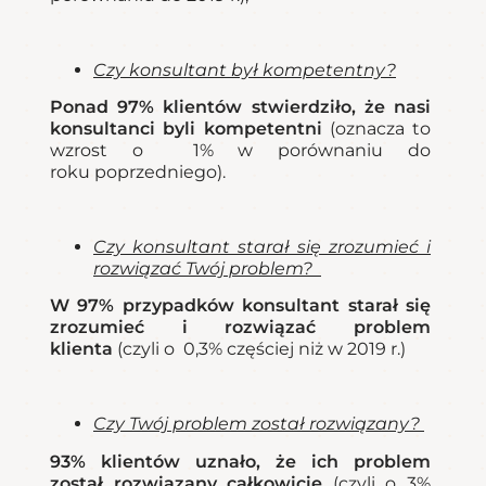
Czy konsultant był kompetentny?
P
onad 97% klientów stwierdziło, że nasi
konsultanci byli kompetentni
(oznacza to
wzrost o 1% w porównaniu do
roku poprzedniego).
Czy konsultant starał się zrozumieć i
rozwiązać Twój problem?
W
97% przypadków konsultant starał się
zrozumieć i rozwiązać problem
klienta
(czyli o 0,3% częściej niż w 2019 r.)
Czy Twój problem został rozwiązany?
93% klientów uznało, że ich problem
został rozwiązany całkowicie
(czyli o 3%