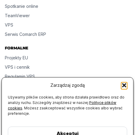
Spotkanie online
TeamViewer
VPS
Serwis Comarch ERP
FORMALNE
Projekty EU
VPS i cennik
Regulamin VPS
Zarządzaj zgodą
RODO VPS
RODO serwis
Używamy plików cookies, aby strona działała prawidłowo oraz do
analizy ruchu. Szczegóły znajdziesz w naszej
Polityce plików
Polityka cookies
cookies
. Możesz zaakceptować wszystkie cookies albo wybrać
Prywatność
preferencje.
FIRMA
Akceptuj