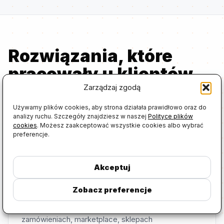
Rozwiązania, które
pracowały u klientów.
Zarządzaj zgodą
xSale.ai wspiera sprzedaż internetową i integracje
Używamy plików cookies, aby strona działała prawidłowo oraz do
z ERP. Futuriti WMS wspiera proces magazynowy,
analizy ruchu. Szczegóły znajdziesz w naszej
Polityce plików
kompletację, kontrolę operacji i pracę zespołu.
cookies
. Możesz zaakceptować wszystkie cookies albo wybrać
preferencje.
XSALE.AI
Akceptuj
Sprzedaż internetowa i ERP
Zobacz preferencje
Rozwiązanie Futuriti dla firm pracujących na ofercie,
zamówieniach, marketplace, sklepach