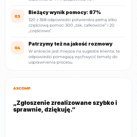
Bieżący wynik pomocy: 87%
03
320 z 368 odpowiedzi potwierdza pełną albo
częściową pomoc: 300 „tak, całkowicie” i 20
„częściowo”.
Patrzymy też na jakość rozmowy
04
W ankiecie jest miejsce na sugestie klienta; te
odpowiedzi pomagają wychwycić tematy do
usprawnienia procesu.
ASCOMP
„Zgłoszenie zrealizowane szybko i
sprawnie, dziękuję.”