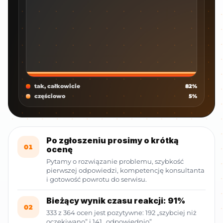
tak, całkowicie
82%
częściowo
5%
Po zgłoszeniu prosimy o krótką
01
ocenę
Pytamy o rozwiązanie problemu, szybkość
pierwszej odpowiedzi, kompetencję konsultanta
i gotowość powrotu do serwisu.
Bieżący wynik czasu reakcji: 91%
02
333 z 364 ocen jest pozytywne: 192 „szybciej niż
oczekiwano” i 141 „odpowiednio”.