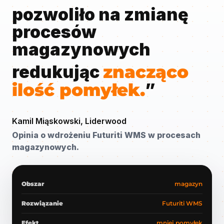
pozwoliło na zmianę
procesów
magazynowych
redukując
znacząco
ilość pomyłek.
”
Kamil Miąskowski, Liderwood
Opinia o wdrożeniu Futuriti WMS w procesach
magazynowych.
Obszar
magazyn
Rozwiązanie
Futuriti WMS
Efekt
mniej pomyłek