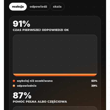
reakcja
odpowiedź
skala
91%
CZAS PIERWSZEJ ODPOWIEDZI OK
szybciej niż oczekiwano
53%
odpowiednio
39%
87%
POMOC PEŁNA ALBO CZĘŚCIOWA