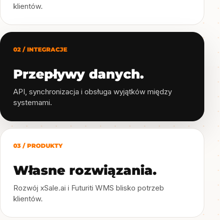
klientów.
02 / INTEGRACJE
Przepływy danych.
API, synchronizacja i obsługa wyjątków między
systemami.
03 / PRODUKTY
Własne rozwiązania.
Rozwój xSale.ai i Futuriti WMS blisko potrzeb
klientów.