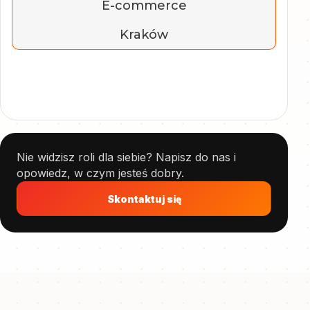
E-commerce
Kraków
Nie widzisz roli dla siebie? Napisz do nas i
opowiedz, w czym jesteś dobry.
Skontaktuj się