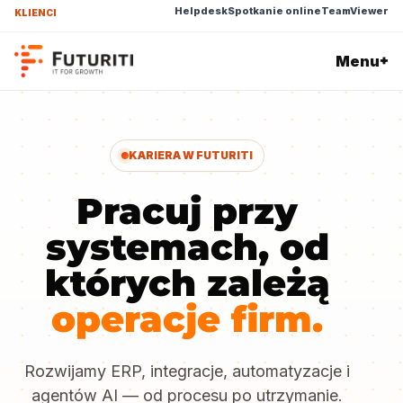
Helpdesk
Spotkanie online
TeamViewer
KLIENCI
Menu
+
KARIERA W FUTURITI
Pracuj przy
systemach, od
których zależą
operacje firm.
Rozwijamy ERP, integracje, automatyzacje i
agentów AI — od procesu po utrzymanie.